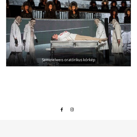
Semmelweis oratórikus kórkép