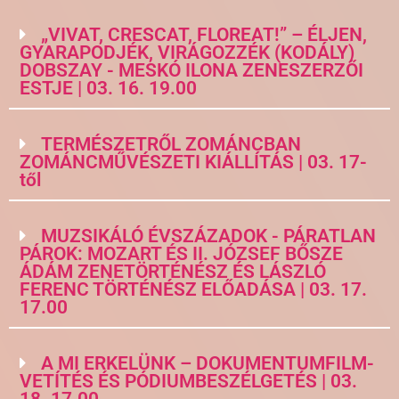
„VIVAT, CRESCAT, FLOREAT!” – ÉLJEN,
GYARAPODJÉK, VIRÁGOZZÉK (KODÁLY)
DOBSZAY - MESKÓ ILONA ZENESZERZŐI
ESTJE | 03. 16. 19.00
TERMÉSZETRŐL ZOMÁNCBAN
ZOMÁNCMŰVÉSZETI KIÁLLÍTÁS | 03. 17-
től
MUZSIKÁLÓ ÉVSZÁZADOK - PÁRATLAN
PÁROK: MOZART ÉS II. JÓZSEF BŐSZE
ÁDÁM ZENETÖRTÉNÉSZ ÉS LÁSZLÓ
FERENC TÖRTÉNÉSZ ELŐADÁSA | 03. 17.
17.00
A MI ERKELÜNK – DOKUMENTUMFILM-
VETÍTÉS ÉS PÓDIUMBESZÉLGETÉS | 03.