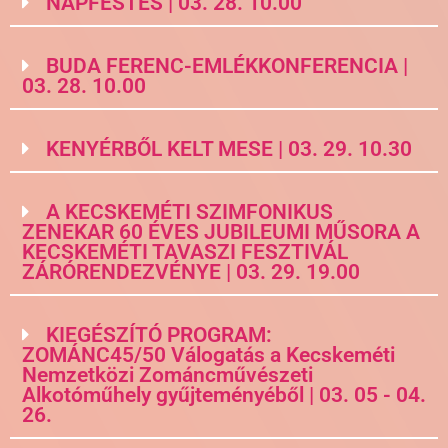
NAPFESTÉS | 03. 28. 10.00
BUDA FERENC-EMLÉKKONFERENCIA |
03. 28. 10.00
KENYÉRBŐL KELT MESE | 03. 29. 10.30
A KECSKEMÉTI SZIMFONIKUS
ZENEKAR 60 ÉVES JUBILEUMI MŰSORA A
KECSKEMÉTI TAVASZI FESZTIVÁL
ZÁRÓRENDEZVÉNYE | 03. 29. 19.00
KIEGÉSZÍTÓ PROGRAM:
ZOMÁNC45/50 Válogatás a Kecskeméti
Nemzetközi Zománcművészeti
Alkotóműhely gyűjteményéből | 03. 05 - 04.
26.