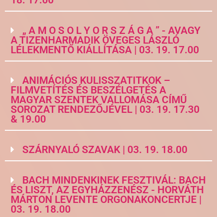
18. 17.00
„ A M O S O L Y O R S Z Á G A ” - AVAGY
A TIZENHARMADIK ÖVEGES LÁSZLÓ
LÉLEKMENTŐ KIÁLLÍTÁSA | 03. 19. 17.00
ANIMÁCIÓS KULISSZATITKOK –
FILMVETÍTÉS ÉS BESZÉLGETÉS A
MAGYAR SZENTEK VALLOMÁSA CÍMŰ
SOROZAT RENDEZŐJÉVEL | 03. 19. 17.30
& 19.00
SZÁRNYALÓ SZAVAK | 03. 19. 18.00
BACH MINDENKINEK FESZTIVÁL: BACH
ÉS LISZT, AZ EGYHÁZZENÉSZ - HORVÁTH
MÁRTON LEVENTE ORGONAKONCERTJE |
03. 19. 18.00