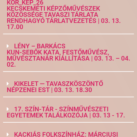
KOR_KÉP_26
KECSKEMÉTI KÉPZŐMŰVÉSZEK
KÖZÖSSÉGE TAVASZI TÁRLATA
RENDHAGYÓ TÁRLATVEZETÉS | 03. 13.
17.00
LÉNY – BARKÁCS
KUN-SEBŐK KATA, FESTŐMŰVÉSZ,
MŰVÉSZTANÁR KIÁLLÍTÁSA | 03. 13. – 04.
02.
KIKELET — TAVASZKÖSZÖNTŐ
NÉPZENEI EST | 03. 13. 18.30
17. SZÍN-TÁR - SZÍNMŰVÉSZETI
EGYETEMEK TALÁLKOZÓJA | 03. 13 - 17.
KACKIÁS FOLKSZÍNHÁZ: MÁRCIUSI