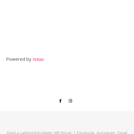
Powered by
Issuu
Bard a sablont készítette:
WP Royal
.
Facebook
Instagram
Email