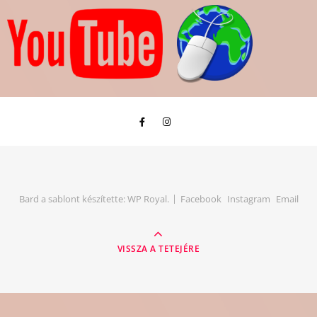
Bard a sablont készítette:
WP Royal
.
Facebook
Instagram
Email
VISSZA A TETEJÉRE