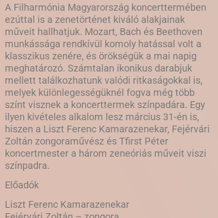
A Filharmónia Magyarország koncerttermében
ezúttal is a zenetörténet kiváló alakjainak
műveit hallhatjuk. Mozart, Bach és Beethoven
munkássága rendkívül komoly hatással volt a
klasszikus zenére, és örökségük a mai napig
meghatározó. Számtalan ikonikus darabjuk
mellett találkozhatunk valódi ritkaságokkal is,
melyek különlegességüknél fogva még több
színt visznek a koncerttermek színpadára. Egy
ilyen kivételes alkalom lesz március 31-én is,
hiszen a Liszt Ferenc Kamarazenekar, Fejérvári
Zoltán zongoraművész és Tfirst Péter
koncertmester a három zeneóriás műveit viszi
színpadra.
Előadók
Liszt Ferenc Kamarazenekar
Fejérvári Zoltán – zongora