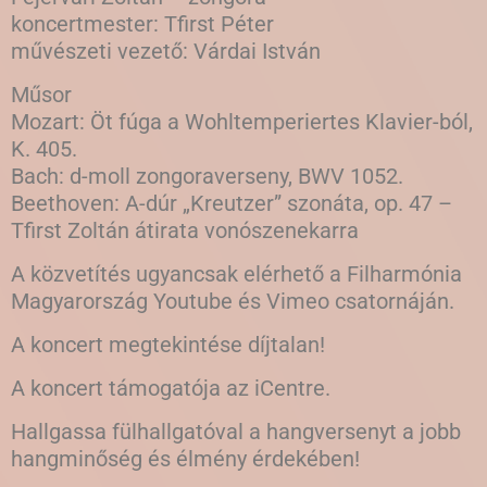
koncertmester: Tfirst Péter
művészeti vezető: Várdai István
Műsor
Mozart: Öt fúga a Wohltemperiertes Klavier-ból,
K. 405.
Bach: d-moll zongoraverseny, BWV 1052.
Beethoven: A-dúr „Kreutzer” szonáta, op. 47 –
Tfirst Zoltán átirata vonószenekarra
A közvetítés ugyancsak elérhető a Filharmónia
Magyarország Youtube és Vimeo csatornáján.
A koncert megtekintése díjtalan!
A koncert támogatója az iCentre.
Hallgassa fülhallgatóval a hangversenyt a jobb
hangminőség és élmény érdekében!