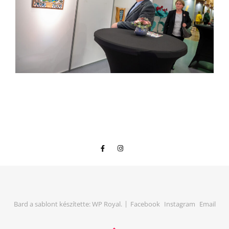
Bard a sablont készítette:
WP Royal
.
Facebook
Instagram
Email