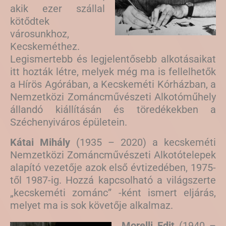
akik ezer szállal
kötődtek
városunkhoz,
Kecskeméthez.
Legismertebb és legjelentősebb alkotásaikat
itt hozták létre, melyek még ma is fellelhetők
a Hírös Agórában, a Kecskeméti Kórházban, a
Nemzetközi Zománcművészeti Alkotóműhely
állandó kiállításán és töredékekben a
Széchenyiváros épületein.
Kátai Mihály
(1935 – 2020) a kecskeméti
Nemzetközi Zománcművészeti Alkotótelepek
alapító vezetője azok első évtizedében, 1975-
től 1987-ig. Hozzá kapcsolható a világszerte
„kecskeméti zománc” -ként ismert eljárás,
melyet ma is sok követője alkalmaz.
Morelli Edit
(1940 –