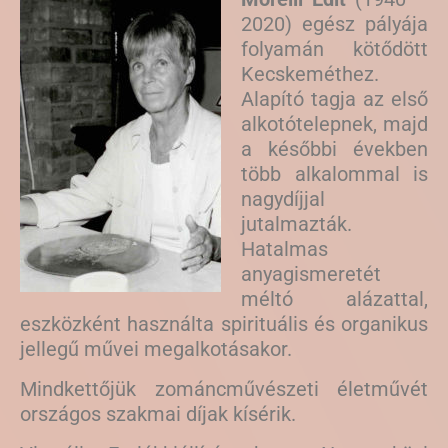
2020) egész pályája
folyamán kötődött
Kecskeméthez.
Alapító tagja az első
alkotótelepnek, majd
a későbbi években
több alkalommal is
nagydíjjal
jutalmazták.
Hatalmas
anyagismeretét
méltó alázattal,
eszközként használta spirituális és organikus
jellegű művei megalkotásakor.
Mindkettőjük zománcművészeti életművét
országos szakmai díjak kísérik.