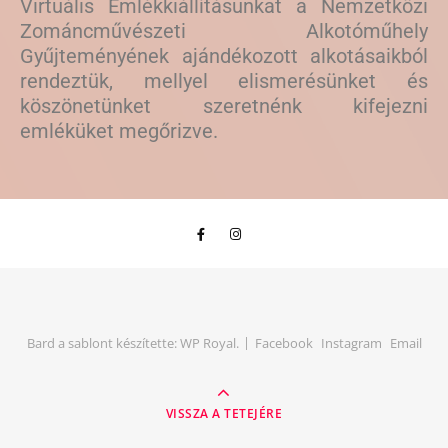
Virtuális Emlékkiállításunkat a Nemzetközi
Zománcművészeti Alkotóműhely
Gyűjteményének ajándékozott alkotásaikból
rendeztük, mellyel elismerésünket és
köszönetünket szeretnénk kifejezni
emléküket megőrizve.
Bard a sablont készítette:
WP Royal
.
Facebook
Instagram
Email
VISSZA A TETEJÉRE