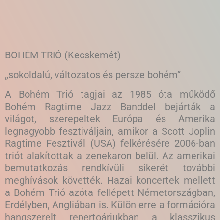
BOHÉM TRIÓ (Kecskemét)
„sokoldalú, változatos és persze bohém”
A Bohém Trió tagjai az 1985 óta működő
Bohém Ragtime Jazz Banddel bejárták a
világot, szerepeltek Európa és Amerika
legnagyobb fesztiváljain, amikor a Scott Joplin
Ragtime Fesztivál (USA) felkérésére 2006-ban
triót alakítottak a zenekaron belül. Az amerikai
bemutatkozás rendkívüli sikerét további
meghívások követték. Hazai koncertek mellett
a Bohém Trió azóta fellépett Németországban,
Erdélyben, Angliában is. Külön erre a formációra
hangszerelt repertoárjukban a klasszikus